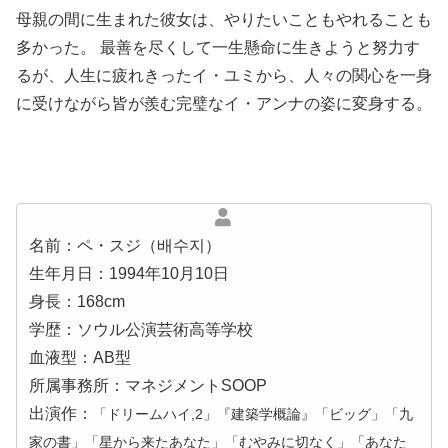
母親の間に生まれた彼女は、やりたいこともやれることも
多かった。
最善を尽くして一生懸命に生きようと努力す
るが、人生に疲れきったイ・ユミから、人々の関心を一身
に受けながら皆が羨む完璧なイ・アンナの姿に変身する。
名前：ペ・スジ（배수지）
生年月日：1994年10月10日
身長：168cm
学歴：ソウル公演芸術高等学校
血液型：AB型
所属事務所：マネジメントSOOP
出演作：
「ドリームハイ,2」『建築学概論』「ビッグ」「九
家の書」「星から来たあなた」「むやみに切なく」「あなた