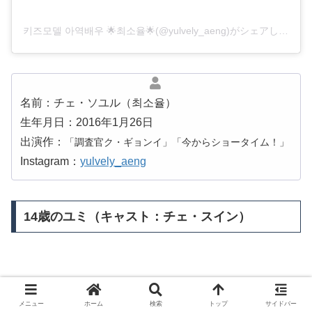
키즈모델 아역배우 🌟최소율🌟(@yulvely_aeng)がシェアした投稿
名前：チェ・ソユル（최소율）
生年月日：2016年1月26日
出演作：
「調査官ク・ギョンイ」「今からショータイム！」
Instagram：
yulvely_aeng
14歳のユミ（キャスト：チェ・スイン）
メニュー
ホーム
検索
トップ
サイドバー