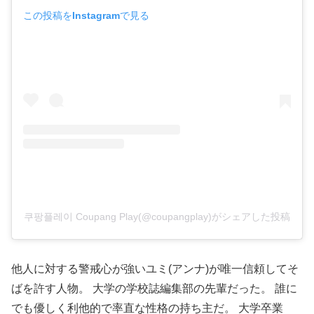
この投稿をInstagramで見る
쿠팡플레이 Coupang Play(@coupangplay)がシェアした投稿
他人に対する警戒心が強いユミ
(
アンナ
)
が唯一信頼してそ
ばを許す人物。
大学の学校誌編集部の先輩だった。
誰に
でも優しく利他的で率直な性格の持ち主だ。
大学卒業