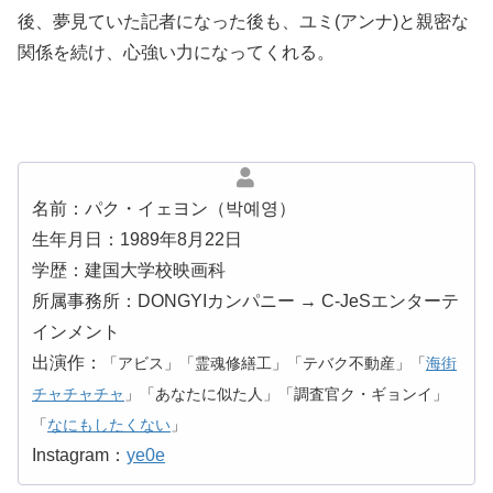
後、夢見ていた記者になった後も、ユミ(アンナ)と親密な
関係を続け、心強い力になってくれる。
名前：パク・イェヨン（박예영）
生年月日：1989年8月22日
学歴：建国大学校映画科
所属事務所：DONGYIカンパニー → C-JeSエンターテ
インメント
出演作：
「アビス」「霊魂修繕工」「テバク不動産」「
海街
チャチャチャ
」「あなたに似た人」「調査官ク・ギョンイ」
「
なにもしたくない
」
Instagram：
ye0e