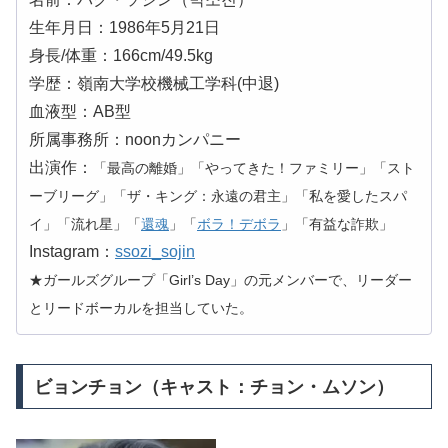
生年月日：1986年5月21日
身長/体重：166cm/49.5kg
学歴：嶺南大学校機械工学科(中退)
血液型：AB型
所属事務所：noonカンパニー
出演作：
「最高の離婚」「やってきた！ファミリー」「スト
ーブリーグ」「ザ・キング：永遠の君主」「私を愛したスパ
イ」「流れ星」「
還魂
」「
ボラ！デボラ
」「有益な詐欺」
Instagram：
ssozi_sojin
★ガールズグループ「Girl’s Day」の元メンバーで、リーダー
とリードボーカルを担当していた。
ビョンチョン（キャスト：チョン・ムソン）