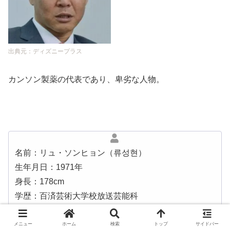
出典元：ディズニープラス
カンソン製薬の代表であり、卑劣な人物。
名前：リュ・ソンヒョン（류성현）
生年月日：1971年
身長：178cm
学歴：百済芸術大学校放送芸能科
所属事務所：Story J Company
出演作：
「シティーホール」「身分を隠せ」「君を憶えて
メニュー
ホーム
検索
トップ
サイドバー