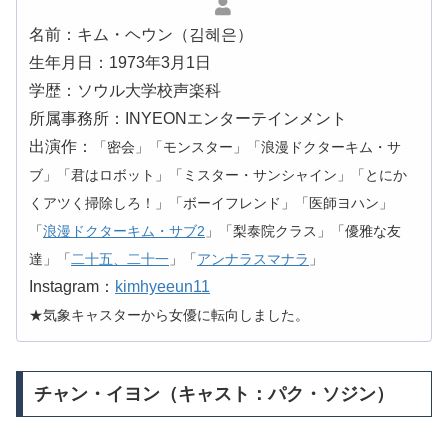
名前：キム・ヘウン（김혜은）
生年月日：1973年3月1日
学歴：ソウル大学校声楽科
所属事務所：INYEONエンターテインメント
出演作：
「密会」「モンスター」「浪漫ドクターキム・サ
ブ」「君はロボット」「ミスター・サンシャイン」「とにか
くアツく掃除しろ！」「ボーイフレンド」「医師ヨハン」
「
浪漫ドクターキム・サブ2
」「梨泰院クラス」「優雅な友
達」「
二十五、二十一
」「
アンナラスマナラ
」
Instagram：
kimhyeeun11
★気象キャスターから女優に転向しました。
チャン・イヨン（キャスト：パク・ソジン）