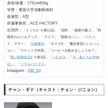
身長/体重：175cm/65kg
学歴：東国大学演劇映画科
血液型：A型
所属事務所：ACE FACTORY
出演作：
「トッケビ ※第11話」「花郎」「秘密の森,2」「刑
務所のルールブック」「ライフ」「医師ヨハン」「バイバ
イ、ママ！」「
九尾狐伝
」「ボイス4」「魔女食堂にいらっし
ゃい」「ラケット少年団」「コーヒーを飲みましょうか？」
「
賢い医師生活2
※第3話」「
ハピネス
」「
今、私たちの学校
は…
」『
ソウルバイブス
』
Instagram：
290_83
チャン・ギド（キャスト：チョン・ジニョン）