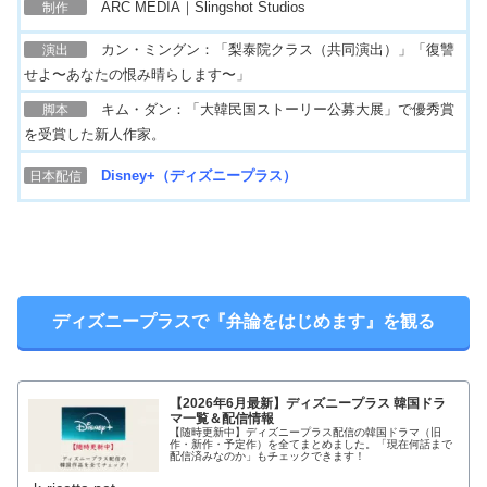
ARC MEDIA｜Slingshot Studios
制作
カン・ミングン：「梨泰院クラス（共同演出）」「復讐
演出
せよ〜あなたの恨み晴らします〜」
キム・ダン：「大韓民国ストーリー公募大展」で優秀賞
脚本
を受賞した新人作家。
Disney+（ディズニープラス）
日本配信
ディズニープラスで『弁論をはじめます』を観る
【2026年6月最新】ディズニープラス 韓国ドラ
マ一覧＆配信情報
【随時更新中】ディズニープラス配信の韓国ドラマ（旧
作・新作・予定作）を全てまとめました。「現在何話まで
配信済みなのか」もチェックできます！