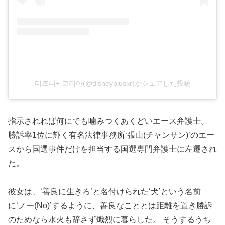
디즈니+ 코리아(@disneypluskr)がシェアした投稿
指示されれば何にでも噛みつくあくどいエース弁護士。
勝訴率1位に輝く有名法律事務所‘張山(チャンサン)’のエー
スから国選事件だけを担当する国選専門弁護士に左遷され
た。
彼女は、‘善良に生きろ’と名付けられた‘犬’という名前
に‘ノー(No)’するように、善良なこととは距離を置き勝訴
のためなら水火も辞さず熾烈に暮らした。 そうするうち