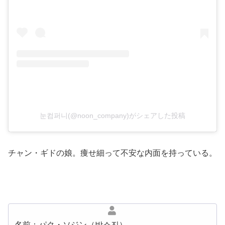
눈컴퍼니(@noon_company)がシェアした投稿
チャン・ギドの娘。痩せ細って不安な内面を持っている。
名前：パク・ソジン（박소진）