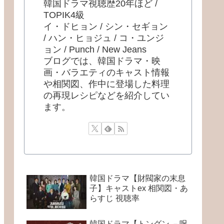
韓国ドラマ視聴歴20年ほど /
TOPIK4級
イ・ドヒョン / シン・セギョン
/ ハン・ヒョジュ / コ・ユンジ
ョン / Punch / New Jeans
ブログでは、韓国ドラマ・映
画・バラエティのキャスト情報
や相関図、作中に登場した料理
の再現レシピなどを紹介してい
ます。
韓国ドラマ【財閥家の末息
子】キャストex 相関図・あ
らすじ 視聴率
韓国ドラマ【トングン －呪