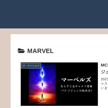
MARVEL
M
ザ・マーベルズ
ジ
20
ャス
いま