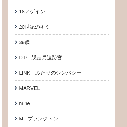
18アゲイン
20世紀のキミ
39歳
D.P. -脱走兵追跡官-
LINK：ふたりのシンパシー
MARVEL
mine
Mr. プランクトン