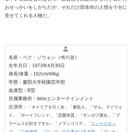
おせっかいをしがちだが、それだけ田舎街の人情を十分に
見せてくれる人物だ。
名前：ペク・ジウォン（백지원）
生年月日：1973年4月30日
身長/体重：162cm/48kg
学歴：慶熙大学校園芸学部
血液型：B型
所属事務所：ikkleエンターテインメント
出演作：
「キャリアを引く女」「被告人」「サム、マイウェ
イ」「ボーイフレンド」「恋愛体質」「サンガプ屋台」「ブ
ラームスが好きですか」「メランコリア」「
スノードロッ
プ
」「
工作都市
」「
ウ・ヨンウ弁護士は天才肌
」「
アンナ
」