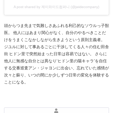
A post shared by 제이와이드컴퍼니 (@jwidecompany)
頭からつま先まで気難しさあふれる利己的なソウルっ子獣
医。 他人にはあまり関心がなく、自分のやるべきことだ
けをうまくこなかしながら生きようという原則主義者。
ジユルに対して事あるごとに干渉してくる人々の住む田舎
街 ヒドン里で突然始まった日常は容易ではない。 さらに
他人に無感な自分とは異なり‘ヒドン里の陽キャラ’を自任
する交番巡査アン・ジャヨンに出会い、忘れていた感情が
次々と蘇り、いつの間にか少しずつ日常の変化を体験する
ことになる。