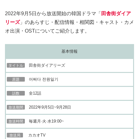
2022年9月5日から放送開始の韓国ドラマ「
田舎街ダイア
リーズ
」のあらすじ・配信情報・相関図・キャスト・カメ
オ出演・OSTについてご紹介します。
基本情報
田舎街ダイアリーズ
タイトル
어쩌다 전원일기
原題
全12話
話数
2022年9月5日~9月28日
放送期間
毎週月·火·水19:00~
放送時間
カカオTV
放送局