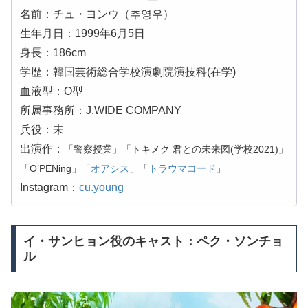
名前：チュ・ヨンウ（추영우）
生年月日：1999年6月5日
身長：186cm
学歴：韓国芸術総合学校演劇院演技科(在学)
血液型：O型
所属事務所：J,WIDE COMPANY
兵役：未
出演作：
「警察授業」「トキメク 君との未来図(学校2021)」
「O’PENing」「
オアシス
」「
トラウマコード
」
Instagram：
cu.young
イ・サンヒョン役のキャスト：ペク・ソンチョ
ル