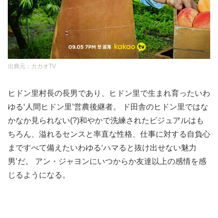
出典元：カカオTV
ヒドン里村長の長男であり、ヒドン里で生まれ育ったいわ
ゆる‘人間ヒドン里’営農後継者。 ド田舎のヒドン里ではな
かなか見られない(?)和やかで洗練されたビジュアルはも
ちろん、溢れるセンスと率直な性格、仕事に対する自負心
まですべて備えたいわゆる‘ハマると抜け出せない魅力
男’だ。 アン・ジャヨンにいつからか友達以上の感情を感
じるようになる。