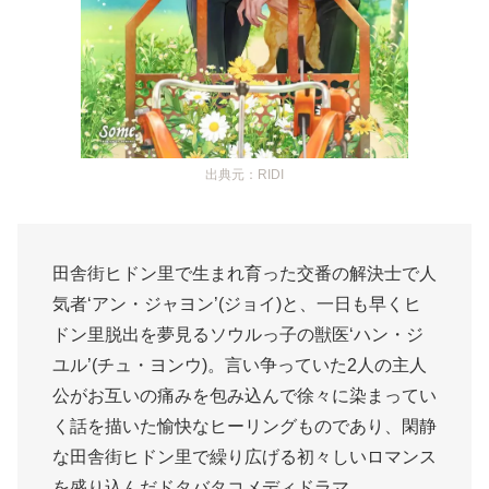
出典元：RIDI
田舎街ヒドン里で生まれ育った交番の解決士で人
気者‘アン・ジャヨン’(ジョイ)と、一日も早くヒ
ドン里脱出を夢見るソウルっ子の獣医‘ハン・ジ
ユル’(チュ・ヨンウ)。言い争っていた2人の主人
公がお互いの痛みを包み込んで徐々に染まってい
く話を描いた愉快なヒーリングものであり、閑静
な田舎街ヒドン里で繰り広げる初々しいロマンス
を盛り込んだドタバタコメディドラマ。