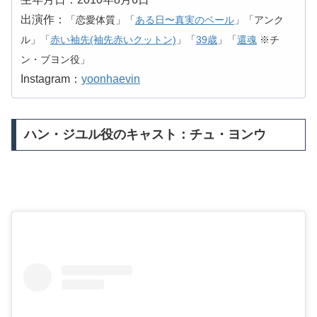
出演作：
「恋愛体質」「
ある日〜真実のベール
」「アンク
ル」「
赤い袖先(袖先赤いクットン)
」「
39歳
」「
還魂
※チ
ン・ブヨン役」
Instagram：
yoonhaevin
ハン・ジユル役のキャスト：チュ・ヨンウ