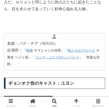
人だ。セリョンと同じように街の人たちに起きたことな
ら、目を光らせて走っていく好奇心溢れる人物。
名前：パク・チア（박지아）
出演作：
「
怪物
※マニャンの住民」「
私たちのブルース
※
海女 ヘジャ役」「
リンク：ふたりのシンパシー
」「有益な詐
欺」
ギョンオク役のキャスト：ユヨン
メニュー
ホーム
検索
トップ
サイドバー