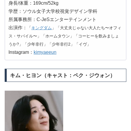
身長/体重：169cm/52kg
学歴：ソウル女子大学校視覚デザイン学科
所属事務所：C-JeSエンターテインメント
出演作：
「
キングダム
」「大丈夫じゃない大人たち〜オフィ
ス・サバイル〜」「ホームタウン」「コーヒーを飲みましょ
うか?」「少年非行」「少年非行2」「イヴ」
Instagram：
kimyaeeun
キム・ヒヨン（キャスト：ペク・ジウォン）