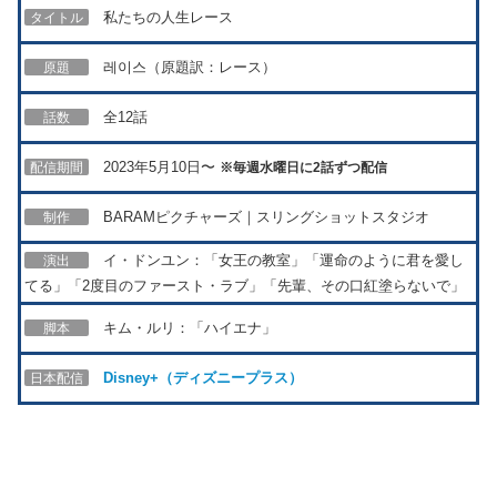
私たちの人生レース
タイトル
레이스（原題訳：レース）
原題
全12話
話数
2023年5月10日〜
配信期間
※毎週水曜日に2話ずつ配信
BARAMピクチャーズ｜スリングショットスタジオ
制作
イ・ドンユン：「女王の教室」「運命のように君を愛し
演出
てる」「2度目のファースト・ラブ」「先輩、その口紅塗らないで」
キム・ルリ：「ハイエナ」
脚本
Disney+（ディズニープラス）
日本配信