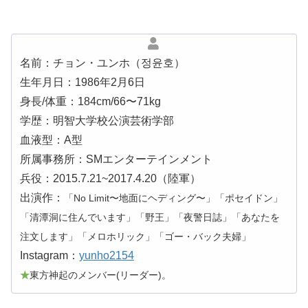
名前：チョン・ユンホ（정윤호）
生年月日：1986年2月6日
身長/体重：184cm/66〜71kg
学歴：明智大学校公演芸術学部
血液型：A型
所属事務所：SMエンターテインメント
兵役：2015.7.21~2017.4.20（陸軍）
出演作：
「No Limit〜地面にヘディング〜」「ポセイドン」
「清潭洞に住んでいます」「野王」「夜警日誌」「あなたを
注文します」「メロホリック」「ゴー・バック夫婦」
Instagram：
yunho2154
★
東方神起のメンバー(リーダー)。