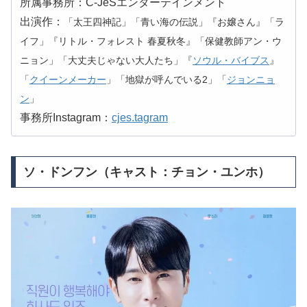
所属事務所：C-JeSエンターテインメント
出演作：
「太王四神記」「青い海の伝説」『お嬢さん』「ラ
イフ」『リトル・フォレスト 春夏秋冬』「保健教師アン・ウ
ニョン」「大丈夫じゃない大人たち」『
ソウル・バイブス
』
「
クイーンメーカー
」「地獄が呼んでいる2」「
ジョンニョ
ン
」
事務所Instagram：
cjes.tagram
ソ・ドンフン（キャスト：チョン・ユンホ）