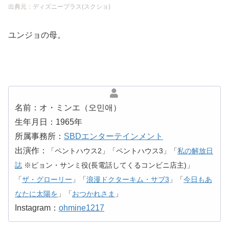
出典元：ディズニープラス(スクショ)
ユンジョの母。
名前：オ・ミンエ（오민애）
生年月日：1965年
所属事務所：
SBDエンターテインメント
出演作：
「ペントハウス2」「ペントハウス3」「
私の解放日
誌
※ピョン・サンミ役(長電話してくるコンビニ店主)」
「
ザ・グローリー
」「
浪漫ドクターキム・サブ3
」「
今日もあ
なたに太陽を
」「
おつかれさま
」
Instagram：
ohmine1217