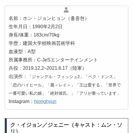
名前：ホン・ジョンヒョン（홍종현）
生年月日：1990年2月2日
身長/体重：183cm/70kg
学歴：建国大学校映画芸術学科
血液型：A型
所属事務所：C-JeSエンターテインメント
兵役：2019.12.2~2021.6.17（陸軍）
出演作：
「ジャングル・フィッシュ2」「ペク・ドンス」
「恋のハイヒール」「麗＜レイ＞」「王は愛する」「世界で
一番可愛い私の娘」「絶対彼氏。」「アリが乗っています」
Instagram：
hjonghyun
ク・イジョン／ジェニー（キャスト：ムン・ソ
リ）