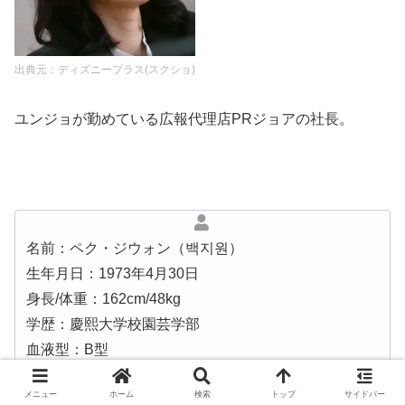
出典元：ディズニープラス(スクショ)
ユンジョが勤めている広報代理店PRジョアの社長。
名前：ペク・ジウォン（백지원）
生年月日：1973年4月30日
身長/体重：162cm/48kg
学歴：慶熙大学校園芸学部
血液型：B型
所属事務所：ikkleエンターテインメント
メニュー
ホーム
検索
トップ
サイドバー
出演作：
「キャリアを引く女」「被告人」「サム、マイウェ