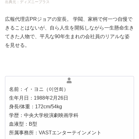
出典元：ディズニープラス
広報代理店PRジョアの室長。 学閥、家柄で何一つ自慢で
きることはないが、自ら人生を開拓しながら一生懸命生き
てきた人物で、平凡な90年生まれの会社員のリアルな姿
を見せる。
名前：イ・ヨニ（이연희）
生年月日：1988年2月26日
身長/体重：172cm/54kg
学歴：中央大学校演劇映画学科
血液型：B型
所属事務所：VASTエンターテインメント