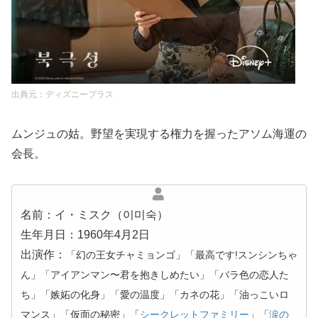
出典元：ディズニープラス
ムンジュの姑。野望を実現する権力を握ったアソム海運の
会長。
名前：イ・ミスク（이미숙）
生年月日：1960年4月2日
出演作：
「幻の王女チャミョンゴ」「最高です!スンシンちゃ
ん」「アイアンマン〜君を抱きしめたい」「バラ色の恋人た
ち」「嫉妬の化身」「愛の温度」「カネの花」「油っこいロ
マンス」「仮面の秘密」「
シークレットファミリー
」「
涙の