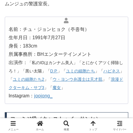
ムンジュの警護室長。
名前：チュ・ジョンヒョク（주종혁）
生年月日：1991年7月27日
身長：183cm
所属事務所：BHエンターテインメント
出演作：
「私のIDはカンナム美人」「とにかくアツく掃除し
ろ！」「黒い太陽」「
D.P.
」「
ユミの細胞たち
」「
ハピネス
」
「
ユミの細胞たち2
」「
ウ・ヨンウ弁護士は天才肌
」「
浪漫ド
クターキム・サブ3
」「
魔女
」
Instagram：
joojong_
ヨ・ミジ役（キャスト：イ・サンヒ）
メニュー
ホーム
検索
トップ
サイドバー