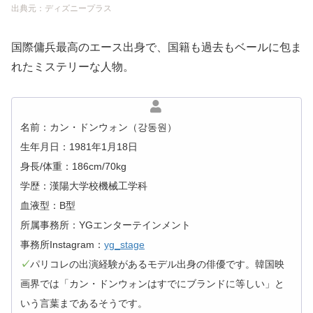
出典元：ディズニープラス
国際傭兵最高のエース出身で、国籍も過去もベールに包ま
れたミステリーな人物。
名前：カン・ドンウォン（강동원）
生年月日：1981年1月18日
身長/体重：186cm/70kg
学歴：漢陽大学校機械工学科
血液型：B型
所属事務所：YGエンターテインメント
事務所Instagram：
yg_stage
✓
パリコレの出演経験があるモデル出身の俳優です。韓国映
画界では「カン・ドンウォンはすでにブランドに等しい」と
いう言葉まであるそうです。