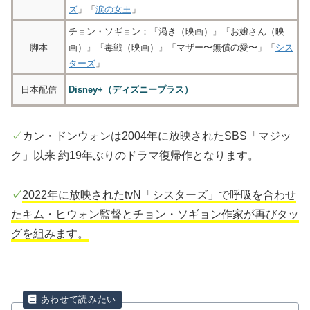
ズ
」「
涙の女王
」
チョン・ソギョン：『渇き（映画）』『お嬢さん（映
脚本
画）』『毒戦（映画）』「マザー〜無償の愛〜」「
シス
ターズ
」
日本配信
Disney+（ディズニープラス）
✓
カン・ドンウォンは2004年に放映されたSBS「マジッ
ク」以来 約19年ぶりのドラマ復帰作となります。
✓
2022年に放映されたtvN「シスターズ」で呼吸を合わせ
たキム・ヒウォン監督とチョン・ソギョン作家が再びタッ
グを組みます。