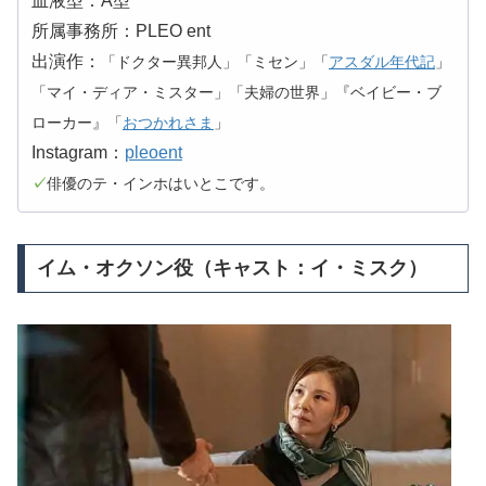
血液型：A型
所属事務所：PLEO ent
出演作：
「ドクター異邦人」「ミセン」「
アスダル年代記
」
「マイ・ディア・ミスター」「夫婦の世界」『ベイビー・ブ
ローカー』「
おつかれさま
」
Instagram：
pleoent
✓
俳優のテ・インホはいとこです。
イム・オクソン役（キャスト：イ・ミスク）