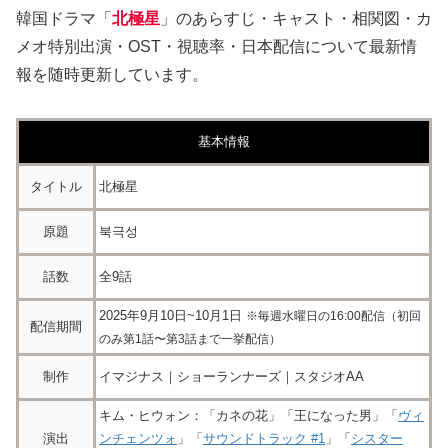
韓国ドラマ「
北極星
」のあらすじ・キャスト・相関図・カ
メオ特別出演・OST・視聴率・日本配信について最新情
報を随時更新しています。
基本情報
タイトル
北極星
原題
북극성
話数
全9話
2025年9月10日~10月1日
※毎週水曜日の16:00配信（初回
配信期間
のみ第1話〜第3話まで一挙配信）
制作
イマジナス｜ショーランナーズ｜スタジオAA
キム・ヒウォン：「カネの花」「王になった男」「
ヴィ
演出
ンチェンツォ
」「
サウンドトラック #1
」「
シスター