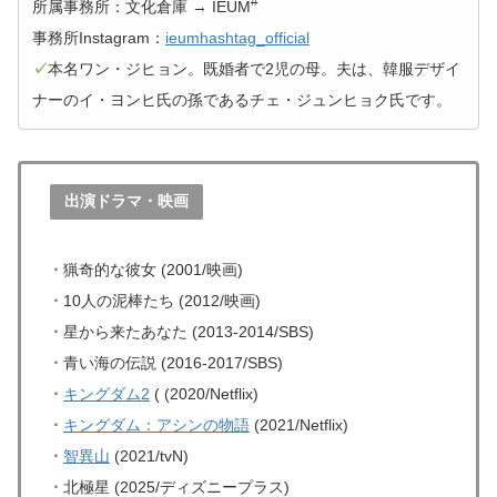
#
所属事務所：文化倉庫 → IEUM
事務所Instagram：
ieumhashtag_official
✓
本名ワン・ジヒョン。既婚者で2児の母。夫は、韓服デザイ
ナーのイ・ヨンヒ氏の孫であるチェ・ジュンヒョク氏です。
出演ドラマ・映画
・
猟奇的な彼女 (2001/映画)
・
10人の泥棒たち (2012/映画)
・
星から来たあなた (2013-2014/SBS)
・
青い海の伝説 (2016-2017/SBS)
・
キングダム2
( (2020/Netflix)
・
キングダム：アシンの物語
(2021/Netflix)
・
智異山
(2021/tvN)
・
北極星 (2025/ディズニープラス)