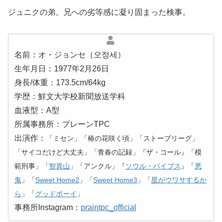
ジュニクの弟。兄への劣等感に凝り固まった検事。
名前：オ・ジョンセ（오정세）
生年月日：1977年2月26日
身長/体重：173.5cm/64kg
学歴：鮮文大学校新聞放送学科
血液型：A型
所属事務所：プレーンTPC
出演作：
「ミセン」「椿の花咲く頃」「ストーブリーグ」
「サイコだけど大丈夫」「青春の記録」『ザ・コール』「模
範刑事」「
智異山
」「アンクル」『
ソウル・バイブス
』「
悪
鬼
」「
Sweet Home2
」「
Sweet Home3
」「
星がウワサするか
ら
」「
グッドボーイ
」
事務所Instagram：
praintpc_official