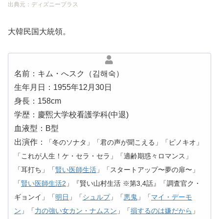
出典元：ディズニープラス
大韓民国大統領。
名前：キム・へスク（김해숙）
生年月日：1955年12月30日
身長：158cm
学歴：慶煕大学校看護学科(中退)
血液型：B型
出演作：
「冬のソナタ」「君の声が聞こえる」「ピノキオ」
「これが人生！ケ・セラ・セラ」「適齢期惑々ロマンス」
「耳打ち」「
賢い医師生活
」「スタートアップ〜夢の扉〜」
「
賢い医師生活2
」『賢い山村生活 ※第3,4話』「調査官ク・
ギョンイ」「
明日
」「
シュルプ
」「
悪鬼
」「
マイ・デーモ
ン
」「
力の強い女カン・ナムスン
」「
損するのは嫌だから
」