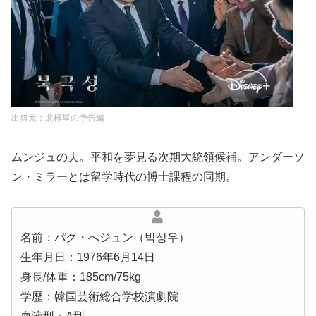
出典元：北極星の予告編
ムンジュの夫。平和を夢見る次期大統領候補。アンダーソ
ン・ミラーとは留学時代の博士課程の同期。
名前：パク・へジュン（박상우）
生年月日：1976年6月14日
身長/体重：185cm/75kg
学歴：韓国芸術総合学校演劇院