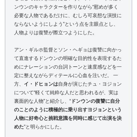
ンウンのキャラクターを作りながら“慰めが多く
必要な人物であるだけに、むしろ可哀想な演技に
ならないようにしよう”という点を主眼点とし、
人物よりは復讐が際立つようにした。
アン・ギルホ監督とソン・ヘギョは復讐に向かっ
て直進するドンウンの明確な目的性を表現するた
めにナレーションの台詞トーンと速度感などを一
定に整えながらディテールに心血を注いだ。 一
方、
イ・ドヒョンは
自身が演じたチュ・ヨジョン
について“軽くて純粋な人だと思われるが、実は
裏面的な人物”と紹介し、“
ドンウンの復讐に自分
のことのように積極的に乗り出すヨジョンという
人物に好奇心と挑戦意識を同時に感じて出演を決
めた
”と明らかにした。