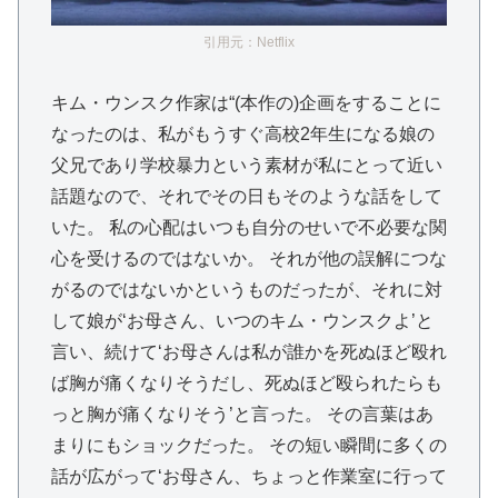
引用元：Netflix
キム・ウンスク作家は“(本作の)企画をすることに
なったのは、私がもうすぐ高校2年生になる娘の
父兄であり学校暴力という素材が私にとって近い
話題なので、それでその日もそのような話をして
いた。 私の心配はいつも自分のせいで不必要な関
心を受けるのではないか。 それが他の誤解につな
がるのではないかというものだったが、それに対
して娘が‘お母さん、いつのキム・ウンスクよ’と
言い、続けて‘お母さんは私が誰かを死ぬほど殴れ
ば胸が痛くなりそうだし、死ぬほど殴られたらも
っと胸が痛くなりそう’と言った。 その言葉はあ
まりにもショックだった。 その短い瞬間に多くの
話が広がって‘お母さん、ちょっと作業室に行って