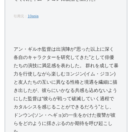
引用元：
10asia
アン・ギルホ監督は出演陣が“思った以上に深く
各自のキャラクターを研究してきた”として俳優
たちの演技に満足感を表わした。 群れを成して暴
力を行使しながら楽しむヨンジン(イム・ジヨン)
と友人たちの互いに異なる性格と境遇を繊細に描
き出したが、彼らにいかなる共感も込めないよう
にした監督は“彼らが戦って破滅していく過程で
カタルシスを感じることができるだろう”とし、
ドンウン(ソン・ヘギョ)の一生をかけた復讐が彼
らをどのように揺さぶるのか期待を呼び起こし
た。