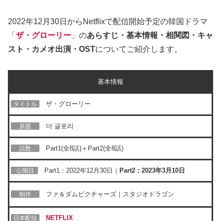
2022年12月30日からNetflixで配信開始予定の韓国ドラマ
「
ザ・グローリー
」の
あらすじ・基本情報・相関図・キャ
スト・カメオ出演・OST
についてご紹介します。
基本情報
ザ・グローリー
タイトル
더 글로리
原題
Part1(全8話)＋Part2(全8話)
話数
Part1：2022年12月30日｜
Part2：2023年3月10日
公開日
ファ＆ダムピクチャーズ｜スタジオドラゴン
制作
NETFLIX
日本配信