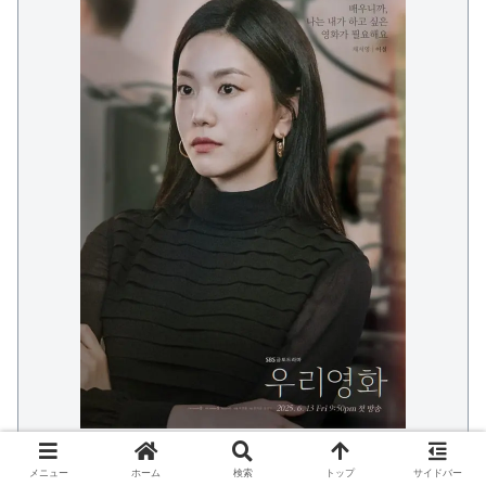
韓国映画界で比類なきトップスター。映画『白い愛』助
メニュー
ホーム
検索
トップ
サイドバー