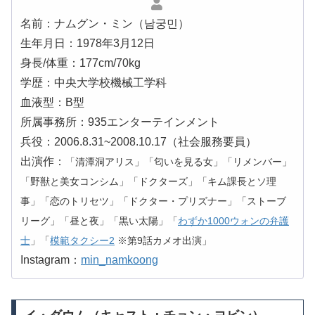
名前：ナムグン・ミン（남궁민）
生年月日：1978年3月12日
身長/体重：177cm/70kg
学歴：中央大学校機械工学科
血液型：B型
所属事務所：935エンターテインメント
兵役：2006.8.31~2008.10.17（社会服務要員）
出演作：
「清潭洞アリス」「匂いを見る女」「リメンバー」
「野獣と美女コンシム」「ドクターズ」「キム課長とソ理
事」「恋のトリセツ」「ドクター・プリズナー」「ストーブ
リーグ」「昼と夜」「黒い太陽」「
わずか1000ウォンの弁護
士
」「
模範タクシー2
※第9話カメオ出演」
Instagram：
min_namkoong