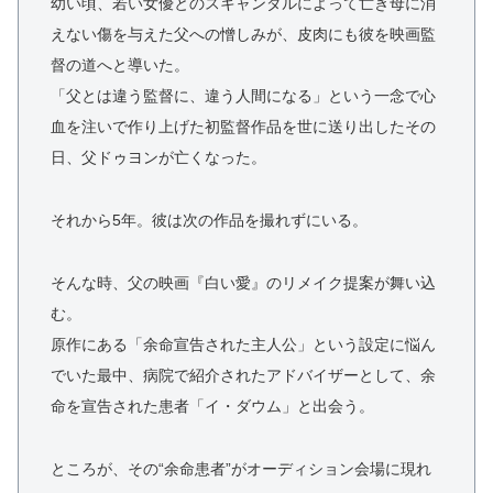
幼い頃、若い女優とのスキャンダルによって亡き母に消
えない傷を与えた父への憎しみが、皮肉にも彼を映画監
督の道へと導いた。
「父とは違う監督に、違う人間になる」という一念で心
血を注いで作り上げた初監督作品を世に送り出したその
日、父ドゥヨンが亡くなった。
それから5年。彼は次の作品を撮れずにいる。
そんな時、父の映画『白い愛』のリメイク提案が舞い込
む。
原作にある「余命宣告された主人公」という設定に悩ん
でいた最中、病院で紹介されたアドバイザーとして、余
命を宣告された患者「イ・ダウム」と出会う。
ところが、その“余命患者”がオーディション会場に現れ