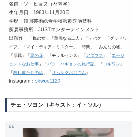
名前：ソ・ヒョヌ（서현우）
生年月日：1983年11月20日
学歴：韓国芸術総合学校演劇院演技科
所属事務所：JUSTエンターテインメント
出演作：
「嵐の女」「華麗なる二人」「テバク」「グッドワ
イフ」「マイ・ディア・ミスター」「時間」「みんなの嘘」
『毒戦』「
悪の花
」『モラルセンス』「
アダマス
」「
エージ
ェントなお仕事
」「
パク・ハギョンの旅行記
」『
ロギワン
』
「
殺し屋たちの店
」「
サムシクおじさん
」
Instagram：
shwoo1120
チェ・ソヨン（キャスト：イ・ソル）