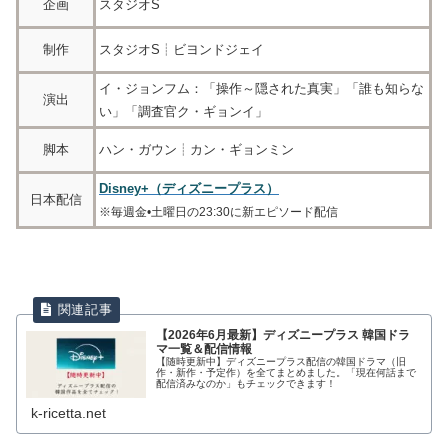
企画
スタジオS
制作
スタジオS
┋
ビヨンドジェイ
イ・ジョンフム：「操作～隠された真実」「誰も知らな
演出
い」「調査官ク・ギョンイ」
脚本
ハン・ガウン
┋
カン・ギョンミン
Disney+（ディズニープラス）
日本配信
※毎週金•土曜日の23:30に新エピソード配信
【2026年6月最新】ディズニープラス 韓国ドラ
マ一覧＆配信情報
【随時更新中】ディズニープラス配信の韓国ドラマ（旧
作・新作・予定作）を全てまとめました。「現在何話まで
配信済みなのか」もチェックできます！
k-ricetta.net