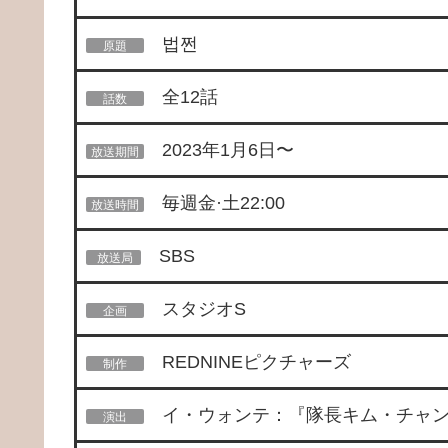
법쩐
原題
全12話
話数
2023年1月6日〜
放送期間
毎週金·土22:00
放送時間
SBS
放送局
スタジオS
企画
REDNINEピクチャーズ
制作
イ・ウォンテ：『隊長キム・チャン
演出