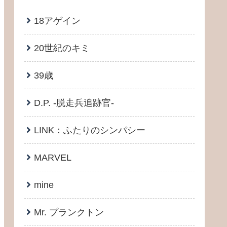
18アゲイン
20世紀のキミ
39歳
D.P. -脱走兵追跡官-
LINK：ふたりのシンパシー
MARVEL
mine
Mr. プランクトン