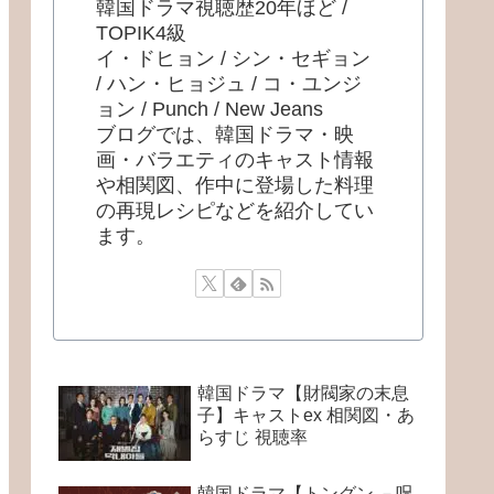
韓国ドラマ視聴歴20年ほど /
TOPIK4級
イ・ドヒョン / シン・セギョン
/ ハン・ヒョジュ / コ・ユンジ
ョン / Punch / New Jeans
ブログでは、韓国ドラマ・映
画・バラエティのキャスト情報
や相関図、作中に登場した料理
の再現レシピなどを紹介してい
ます。
韓国ドラマ【財閥家の末息
子】キャストex 相関図・あ
らすじ 視聴率
韓国ドラマ【トングン －呪