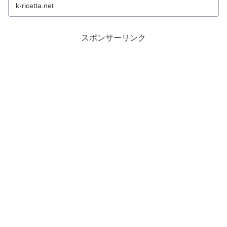
た手帳は誰のもの？最終回徹底考察＆解説。
k-ricetta.net
スポンサーリンク