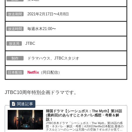
2021年2月17日〜4月8日
放送期間
毎週水木21:00〜
放送時間
JTBC
放送局
ドラマハウス、JTBCスタジオ
制作
Netflix
（同日配信）
日本配信
JTBC10周年特別企画ドラマです。
韓国ドラマ【シーシュポス：The Myth】第16話
(最終回)のあらすじとネタバレ感想・考察＆解
説！
JTBC水木ドラマ「シーシュポス：The Myth」第16話の感
想・ネタバレ・解説・考察｜4月8日Netflix日本配信.最後の
テスルとソヘのシーンは天国への空旅？ギルボクが見てい