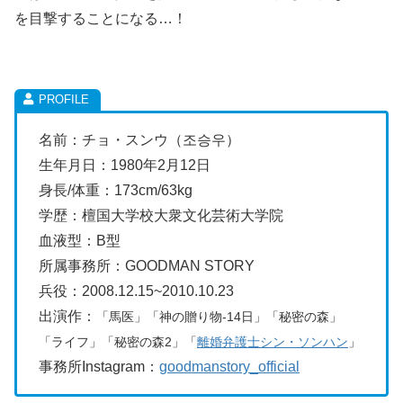
を目撃することになる…！
名前：チョ・スンウ（조승우）
生年月日：1980年2月12日
身長/体重：173cm/63kg
学歴：檀国大学校大衆文化芸術大学院
血液型：B型
所属事務所：GOODMAN STORY
兵役：2008.12.15~2010.10.23
出演作：
「馬医」「神の贈り物-14日」「秘密の森」
「ライフ」「秘密の森2」「
離婚弁護士シン・ソンハン
」
事務所Instagram：
goodmanstory_official