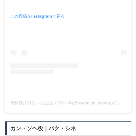
この投稿をInstagramで見る
정현준(2011) 키즈모델.아역배우(@hyeonjun_mama)がシェアした投稿
カン・ソヘ役｜パク・シネ