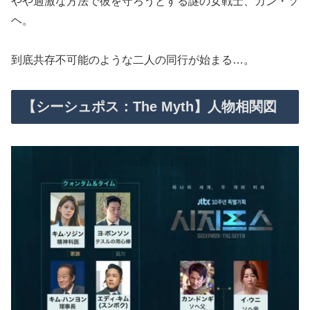
やや過激な方法で彼を守ろうとする謎の女戦士、カン・ソ
ヘ。
到底共存不可能のような二人の同行が始まる…。
【シーシュポス：The Myth】人物相関図