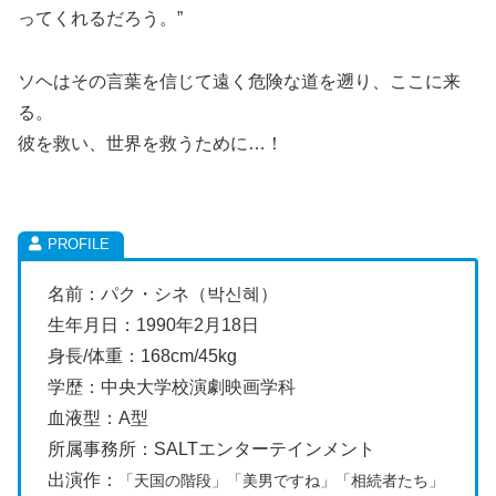
ってくれるだろう。”
ソヘはその言葉を信じて遠く危険な道を遡り、ここに来
る。
彼を救い、世界を救うために…！
名前：パク・シネ（박신혜）
生年月日：1990年2月18日
身長/体重：168cm/45kg
学歴：中央大学校演劇映画学科
血液型：A型
所属事務所：SALTエンターテインメント
出演作：
「天国の階段」「美男ですね」「相続者たち」