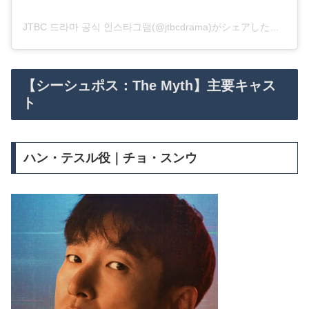
JTBC 드라마 공식 인스타그램(@jtbcdrama)がシェアした投稿
【シーシュポス：The Myth】主要キャス
ト
ハン・テスル役｜チョ・スンウ