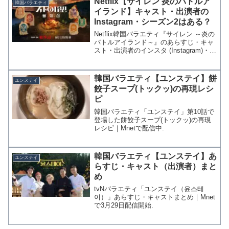
Netflix【サイレン 炎のバトルア
韓国バラエティ
イランド】キャスト・出演者の
Instagram・シーズン2はある？
Netflix韓国バラエティ『サイレン ～炎の
バトルアイランド～』のあらすじ・キャ
スト・出演者のインスタ (Instagram)・シ
ーズン2について。
韓国バラエティ【ユンステイ】餅
ユンステイ
餃子スープ(トックッ)の再現レシ
ピ
韓国バラエティ「ユンステイ」第10話で
登場した餅餃子スープ(トックッ)の再現
レシピ｜Mnetで配信中.
韓国バラエティ【ユンステイ】あ
ユンステイ
らすじ・キャスト（出演者）まと
め
tvNバラエティ「ユンステイ（윤스테
이）」あらすじ・キャストまとめ｜Mnet
で3月29日配信開始.