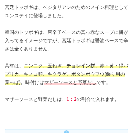
宮廷トッポギは、ベジタリアンのためのメイン料理として
ユンステイに登場しました。
韓国のトッポギは、唐辛子ベースの真っ赤なスープに餅が
入ってるイメージですが、宮廷トッポギは醤油ベースで辛
さは全くありません。
具材は、
ニンニク、玉ねぎ、
チョレイン餅
、赤・黄・緑パ
プリカ、キノコ類、キクラゲ、ボタンボウフウ(飾り用の
葉っぱ)
。味付けは
マザーソースと野菜だし
です。
マザーソースと野菜だしは、
1：3
の割合で入れます。