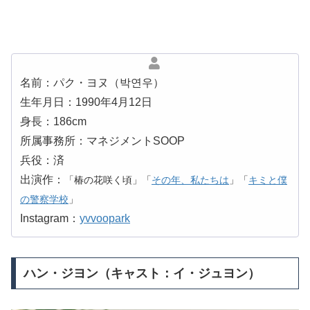
名前：パク・ヨヌ（박연우）
生年月日：1990年4月12日
身長：186cm
所属事務所：マネジメントSOOP
兵役：済
出演作：
「椿の花咲く頃」「
その年、私たちは
」「
キミと僕
の警察学校
」
Instagram：
yvvoopark
ハン・ジヨン（キャスト：イ・ジュヨン）