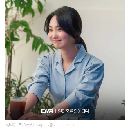
出典元：ENA公式Instagram/@channel.ena.d