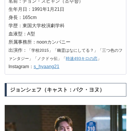
名前：チョン・スヒャン（조수향）
生年月日：1991年1月21日
身長：165cm
学歴：東国大学校演劇学科
血液型：A型
所属事務所：noonカンパニー
出演作：
「学校2015」「幽霊はなにしてる？」「三つ色のフ
ァンタジー」「ノクドゥ伝」「
時速493キロの恋
」
Instagram：
s_hyaang21
ジョンシェフ（キャスト：パク・ヨヌ）