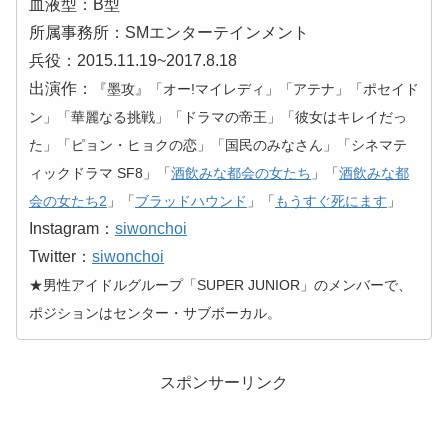
血液型：B型
所属事務所：SMエンターテインメント
兵役：2015.11.19~2017.8.18
出演作：
『墨攻』「オー!マイレディ」「アテナ」「ポセイド
ン」「華麗なる挑戦」「ドラマの帝王」「彼女はキレイだっ
た」「ピョン・ヒョクの恋」「国民のみなさん」「シネマテ
ィックドラマ SF8」「
酒飲みな都会の女たち
」「
酒飲みな都
会の女たち2
」「
ブラッドハウンド
」「
もうすぐ死にます
」
Instagram：
siwonchoi
Twitter：
siwonchoi
★男性アイドルグループ「SUPER JUNIOR」のメンバーで、
ポジションはセンター・サブボーカル。
スポンサーリンク