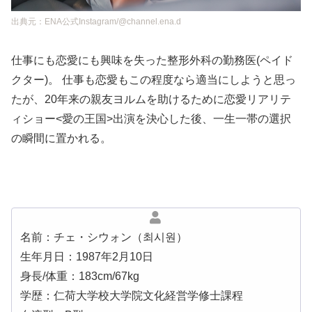
出典元：ENA公式Instagram/@channel.ena.d
仕事にも恋愛にも興味を失った整形外科の勤務医(ペイド
クター)。 仕事も恋愛もこの程度なら適当にしようと思っ
たが、20年来の親友ヨルムを助けるために恋愛リアリテ
ィショー<愛の王国>出演を決心した後、一生一帯の選択
の瞬間に置かれる。
名前：チェ・シウォン（최시원）
生年月日：1987年2月10日
身長/体重：183cm/67kg
学歴：仁荷大学校大学院文化経営学修士課程