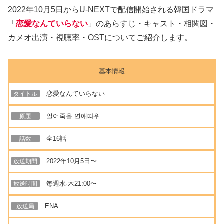
2022年10月5日からU-NEXTで配信開始される韓国ドラマ
「
恋愛なんていらない
」のあらすじ・キャスト・相関図・
カメオ出演・視聴率・OSTについてご紹介します。
基本情報
恋愛なんていらない
タイトル
얼어죽을 연애따위
原題
全16話
話数
2022年10月5日〜
放送期間
毎週水·木21:00〜
放送時間
ENA
放送局