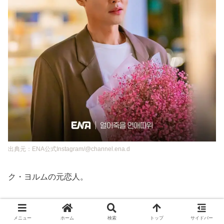
出典元：ENA公式Instagram/@channel.ena.d
ク・ヨルムの元恋人。
メニュー
ホーム
検索
トップ
サイドバー