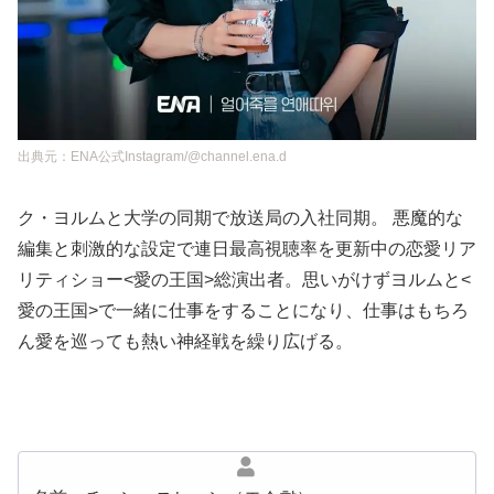
出典元：ENA公式Instagram/@channel.ena.d
ク・ヨルムと大学の同期で放送局の入社同期。 悪魔的な
編集と刺激的な設定で連日最高視聴率を更新中の恋愛リア
リティショー<愛の王国>総演出者。思いがけずヨルムと<
愛の王国>で一緒に仕事をすることになり、仕事はもちろ
ん愛を巡っても熱い神経戦を繰り広げる。