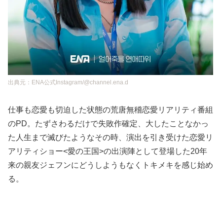
出典元：ENA公式Instagram/@channel.ena.d
仕事も恋愛も切迫した状態の荒唐無稽恋愛リアリティ番組
のPD。たずさわるだけで失敗作確定、大したことなかっ
た人生まで滅びたようなその時、演出を引き受けた恋愛リ
アリティショー<愛の王国>の出演陣として登場した20年
来の親友ジェフンにどうしようもなくトキメキを感じ始め
る。