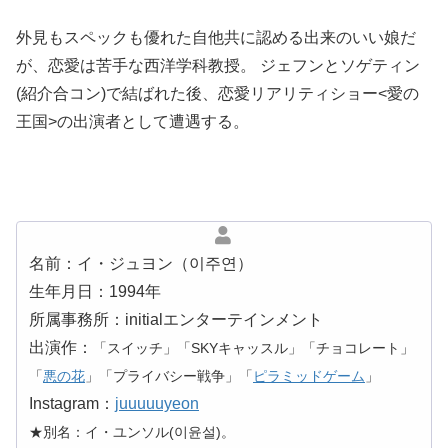
外見もスペックも優れた自他共に認める出来のいい娘だ
が、恋愛は苦手な西洋学科教授。 ジェフンとソゲティン
(紹介合コン)で結ばれた後、恋愛リアリティショー<愛の
王国>の出演者として遭遇する。
名前：イ・ジュヨン（이주연）
生年月日：1994年
所属事務所：initialエンターテインメント
出演作：
「スイッチ」「SKYキャッスル」「チョコレート」
「
悪の花
」「プライバシー戦争」「
ピラミッドゲーム
」
Instagram：
juuuuuyeon
★別名：イ・ユンソル(이윤설)。