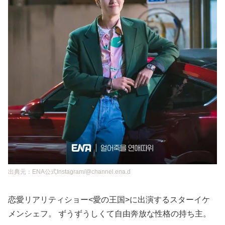
出典元：ENA公式Instagram/@channel.ena.d
恋愛リアリティショー<愛の王国>に出演するスターイケ
メンシェフ。 ずうずうしくて自由奔放な性格の持ち主。