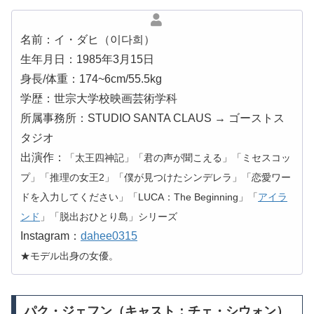
名前：イ・ダヒ（이다희）
生年月日：1985年3月15日
身長/体重：174~6cm/55.5kg
学歴：世宗大学校映画芸術学科
所属事務所：STUDIO SANTA CLAUS → ゴーストス
タジオ
出演作：
「太王四神記」「君の声が聞こえる」「ミセスコッ
プ」「推理の女王2」「僕が見つけたシンデレラ」「恋愛ワー
ドを入力してください」「LUCA：The Beginning」「
アイラ
ンド
」「脱出おひとり島」シリーズ
Instagram：
dahee0315
★モデル出身の女優。
パク・ジェフン（キャスト：チェ・シウォン）