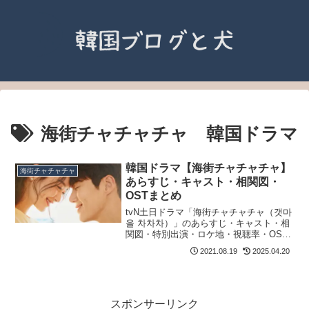
海街チャチャチャ 韓国ドラマ
韓国ドラマ【海街チャチャチャ】
海街チャチャチャ
あらすじ・キャスト・相関図・
OSTまとめ
tvN土日ドラマ「海街チャチャチャ（갯마
을 차차차）」のあらすじ・キャスト・相
関図・特別出演・ロケ地・視聴率・OST
まとめ｜Netflix.スタジオドラゴン.キム・
2021.08.19
2025.04.20
ソンホ(ソノ)「スタートアップ：夢の扉」
以来、約9ヵ月ぶりのドラマ復帰作！
スポンサーリンク