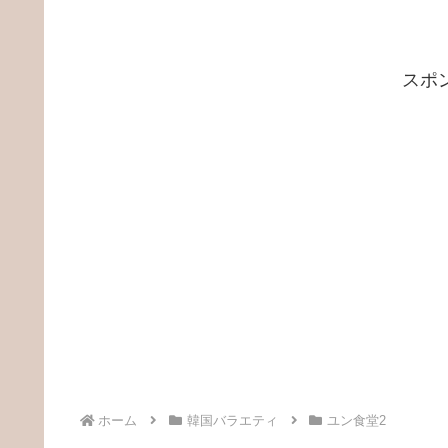
スポ
ホーム
韓国バラエティ
ユン食堂2