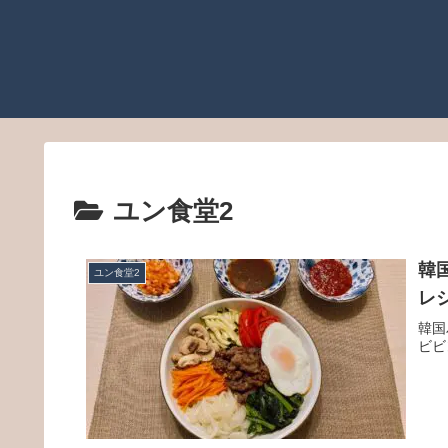
ユン食堂2
韓
ユン食堂2
レ
韓国
ビビ