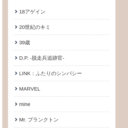
18アゲイン
20世紀のキミ
39歳
D.P. -脱走兵追跡官-
LINK：ふたりのシンパシー
MARVEL
mine
Mr. プランクトン