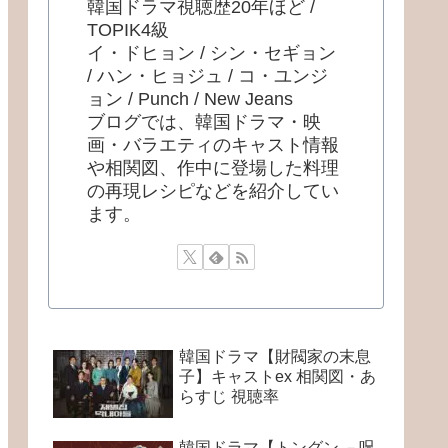
韓国ドラマ視聴歴20年ほど /
TOPIK4級
イ・ドヒョン / シン・セギョン
/ ハン・ヒョジュ / コ・ユンジ
ョン / Punch / New Jeans
ブログでは、韓国ドラマ・映
画・バラエティのキャスト情報
や相関図、作中に登場した料理
の再現レシピなどを紹介してい
ます。
韓国ドラマ【財閥家の末息
子】キャストex 相関図・あ
らすじ 視聴率
韓国ドラマ【トングン －呪