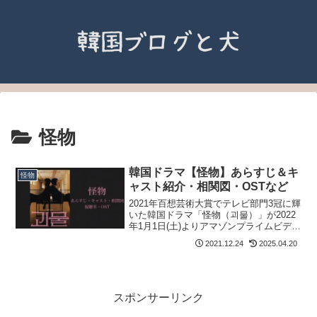
怪物
韓国ドラマ【怪物】あらすじ＆キ
怪物
ャスト紹介・相関図・OSTなど
2021年百想芸術大賞でテレビ部門3冠に輝
いた韓国ドラマ「怪物（괴물）」が2022
年1月1日(土)よりアマゾンプライムビデオ
にて日本配信決定｜あらすじ・基本情
2021.12.24
2025.04.20
報・相関図・キャスト・カメオ出演・視
聴率・OSTなど
スポンサーリンク