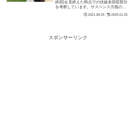
終回)を見終えた時点での伏線未回収部分
を考察しています。サスペンス方面のシ
ナリオが変更された可能性がある？｜
2021.08.25
2025.01.25
Netflix.スタジオドラゴン.ファ&ダムピク
チャーズ.
スポンサーリンク