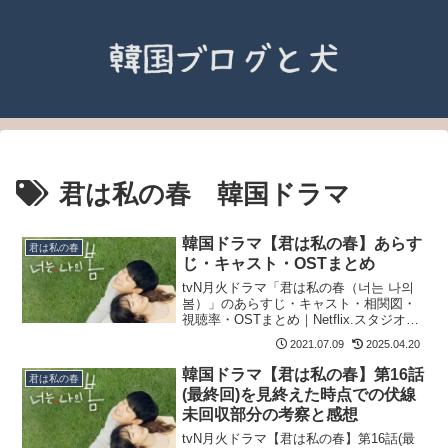
君は私の春 韓国ドラマ
韓国ドラマ【君は私の春】あらす
君は私の春
じ・キャスト・OSTまとめ
tvN月火ドラマ「君は私の春（너는 나의
봄）」のあらすじ・キャスト・相関図・
視聴率・OSTまとめ｜Netflix.スタジオド
ラゴン.ファ&ダムピクチャーズ.トッケビ
2021.07.09
2025.04.20
の制作陣が紡ぐヒーリングロマンス.
韓国ドラマ【君は私の春】第16話
君は私の春
(最終回)を見終えた時点での伏線
未回収部分の考察と感想
tvN月火ドラマ【君は私の春】第16話(最