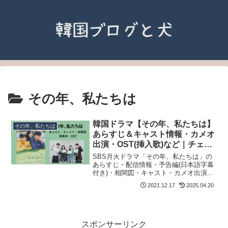
その年、私たちは
韓国ドラマ【その年、私たちは】
その年、私たちは
あらすじ＆キャスト情報・カメオ
出演・OST(挿入歌)など｜チェ・
ウシク＆キム・ダミ主演
SBS月火ドラマ「その年、私たちは」の
あらすじ・配信情報・予告編(日本語字幕
付き)・相関図・キャスト・カメオ出演・
視聴率・OST｜Netflix配信.
2021.12.17
2025.04.20
スポンサーリンク