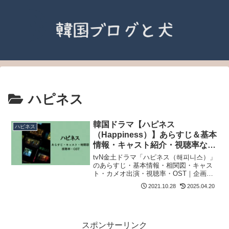
ハピネス
韓国ドラマ【ハピネス
ハピネス
（Happiness）】あらすじ＆基本
情報・キャスト紹介・視聴率など
｜ハン・ヒョジュ＆パク・ヒョン
tvN金土ドラマ「ハピネス（해피니스）」
ソク主演
のあらすじ・基本情報・相関図・キャス
ト・カメオ出演・視聴率・OST｜企画・
制作：スタジオドラゴン.全12話.
2021.10.28
2025.04.20
スポンサーリンク