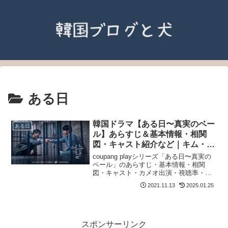
ある日
韓国ドラマ【ある日〜真実のベー
ある日
ル】あらすじ＆基本情報・相関
図・キャスト紹介など｜キム・ス
ヒョン＆チャ・スンウォン主演
coupang playシリーズ「ある日〜真実の
ベール」のあらすじ・基本情報・相関
図・キャスト・カメオ出演・視聴率・
OST｜Amazonプライム・ビデオ配信.
2021.11.13
2025.01.25
スポンサーリンク